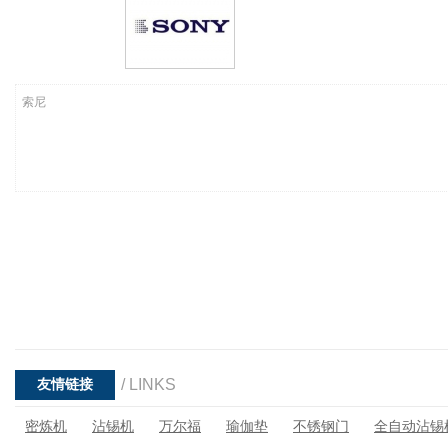
索尼
/ LINKS
友情链接
密炼机
沾锡机
万尔福
瑜伽垫
不锈钢门
全自动沾锡