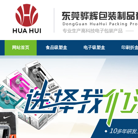
网站首页
食品吸塑盒
电子吸塑盒
印刷折
索尼-成功案例-东莞骅辉包装制品