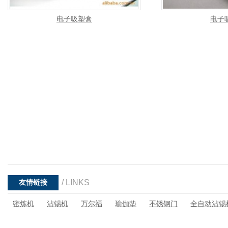
电子吸塑盒
电子
/ LINKS
友情链接
密炼机
沾锡机
万尔福
瑜伽垫
不锈钢门
全自动沾锡