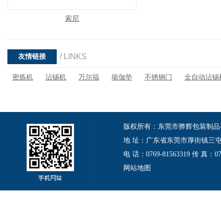
索尼
/ LINKS
友情链接
密炼机
沾锡机
万尔福
瑜伽垫
不锈钢门
全自动沾锡
版权所有：东莞市骅辉包装制品有限公司 Cop
地 址：广东省东莞市厚街镇三屯伦
电 话：0769-81563319 传 真：
网站地图