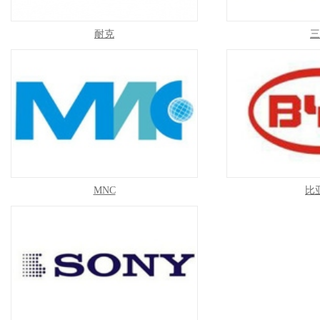
耐克
三
MNC
比