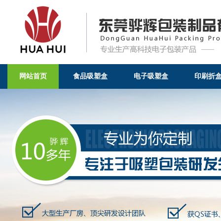
网站首页
食品吸塑盒
电子吸塑盒
印刷折
成功案例-东莞骅辉包装制品有限公