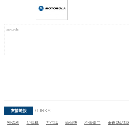
motorola
/ LINKS
友情链接
密炼机
沾锡机
万尔福
瑜伽垫
不锈钢门
全自动沾锡