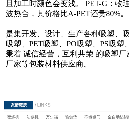
且加工时颜色会变浅。 PET-G：物
波热合，其价格比A-PET还贵80%。
是集开发、设计、生产各种吸塑、吸
吸塑、PET吸塑、PO吸塑、PS吸
秉着 诚信经营，互利共荣 的吸塑
厂家等包装材料供应商。
/ LINKS
友情链接
密炼机
沾锡机
万尔福
瑜伽垫
不锈钢门
全自动沾锡