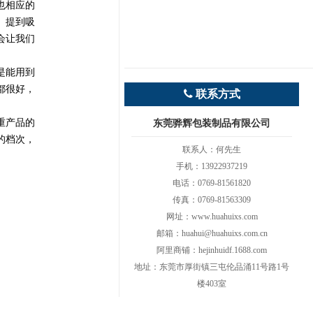
也相应的
。提到吸
会让我们
是能用到
都很好，
联系方式
重产品的
东莞骅辉包装制品有限公司
的档次，
联系人：何先生
手机：13922937219
电话：0769-81561820
传真：0769-81563309
网址：www.huahuixs.com
邮箱：huahui@huahuixs.com.cn
阿里商铺：hejinhuidf.1688.com
地址：东莞市厚街镇三屯伦品涌11号路1号
楼403室