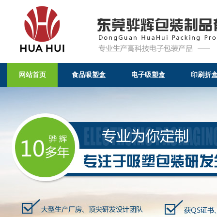
网站首页
食品吸塑盒
电子吸塑盒
印刷折
吸塑托盘-东莞骅辉包装制品有限公