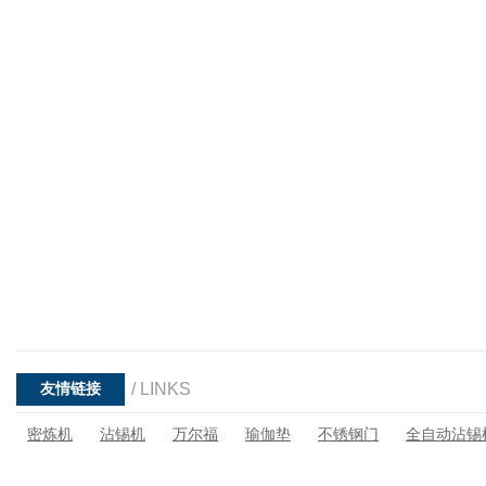
/ LINKS
友情链接
密炼机
沾锡机
万尔福
瑜伽垫
不锈钢门
全自动沾锡