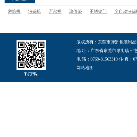
密炼机
沾锡机
万尔福
瑜伽垫
不锈钢门
全自动沾锡
版权所有：东莞市骅辉包装制品有限公司 Cop
地 址：广东省东莞市厚街镇三屯伦
电 话：0769-81563319 传 真：
网站地图