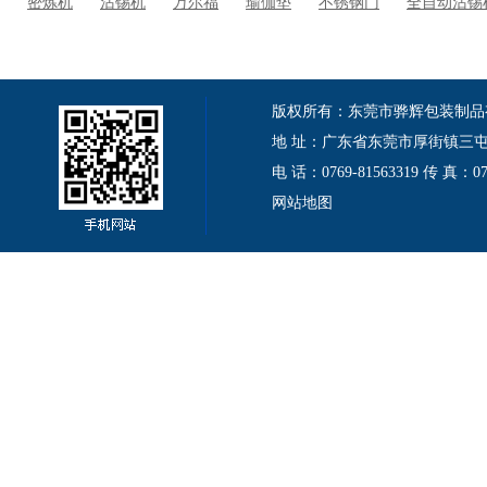
密炼机
沾锡机
万尔福
瑜伽垫
不锈钢门
全自动沾锡
版权所有：东莞市骅辉包装制品有限公司 Cop
地 址：广东省东莞市厚街镇三屯伦
电 话：0769-81563319 传 真：
网站地图